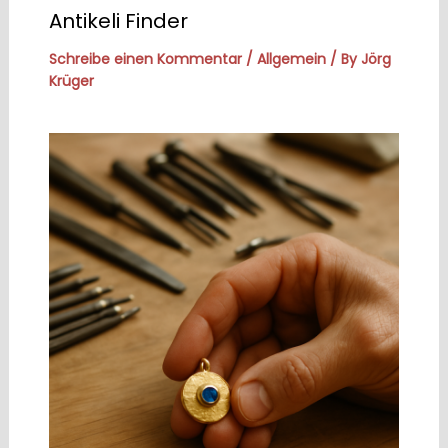
Antikeli Finder
Schreibe einen Kommentar
/
Allgemein
/ By
Jörg
Krüger